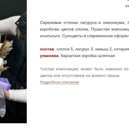
К
Сиреневые оттенки лагуруса и лимониума,
коробочки цветов хлопка. Пушистая компози
осыпаться. Сухоцветы в современном оформле
состав
: хлопок 5, лагурус 3, камыш 2, сетари
уп
аковка
: бархатная
коробка шляпная
*состав композиции может быть изменен по 
цветка или отсутствием на момент заказа.
Подробное описание