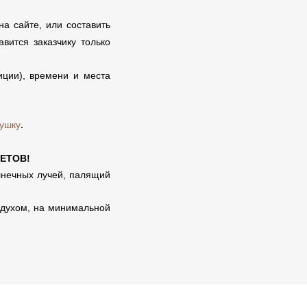
а сайте, или составить
вится заказчику только
иции), времени и места
рушку
.
ЕТОВ!
лнечных лучей, палящий
здухом, на минимальной