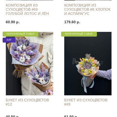
КОМПОЗИЦИЯ ИЗ
КОМПОЗИЦИЯ ИЗ
СУХОЦВЕТОВ #69
СУХОЦВЕТОВ #8 ХЛОПОК
ГОЛУБОЙ ЛОТОС И ЛЁН
И АСПАРАГУС
60.90 р.
179.60 р.
ПОПУЛЯРНЫЙ ТОВАР
ПОПУЛЯРНЫЙ ТОВАР
ХИТ
БУКЕТ ИЗ СУХОЦВЕТОВ
БУКЕТ ИЗ СУХОЦВЕТОВ
#12
#49
40.50 р.
61.50 р.