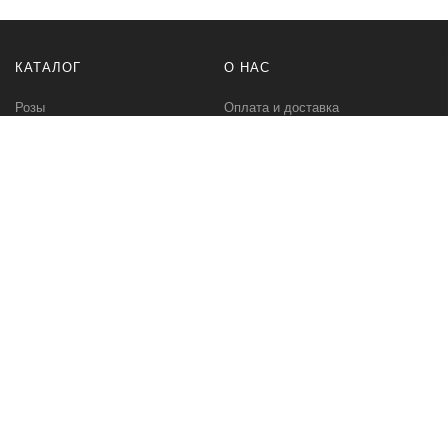
КАТАЛОГ
О НАС
Розы
Оплата и доставка
Букеты
Контакты
Композиции
Букет невесты
РАЗНОЕ
МЫ В СЕТИ
Бонусная программа
Instagram Цветы
Корпоративное предложение
Instagram Растения
ПЕРВОЦВЕТ