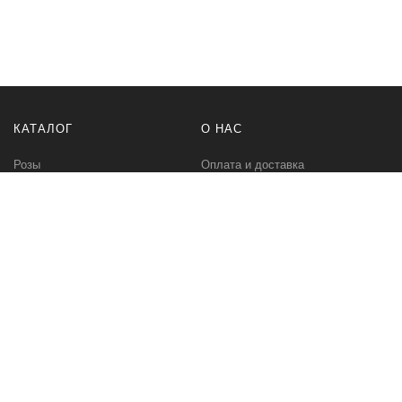
КАТАЛОГ
О НАС
Розы
Оплата и доставка
Букеты
Контакты
Композиции
Букет невесты
РАЗНОЕ
МЫ В СЕТИ
Бонусная программа
Instagram Цветы
Корпоративное предложение
Instagram Растения