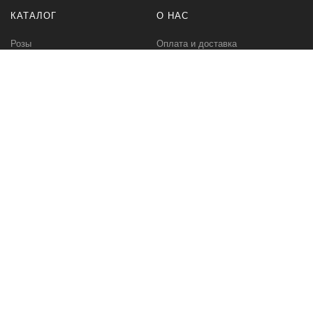
КАТАЛОГ
О НАС
Розы
Оплата и доставка
Букеты
Контакты
Композиции
Букет невесты
РАЗНОЕ
МЫ В СЕТИ
Бонусная программа
Instagram Цветы
Корпоративное предложение
Instagram Растения
ПЕРВОЦВЕТ
ООО "Флористайл" УНП 192779207. Свидетельство о
государственной регистрации выдано Минским горисполкомом 23