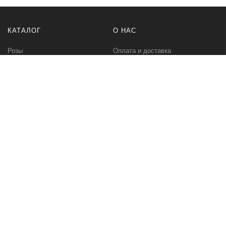
КАТАЛОГ
О НАС
Розы
Оплата и доставка
Букеты
Контакты
Композиции
Букет невесты
РАЗНОЕ
МЫ В СЕТИ
Бонусная программа
Instagram Цветы
Корпоративное предложение
Instagram Растения
ПЕРВОЦВЕТ