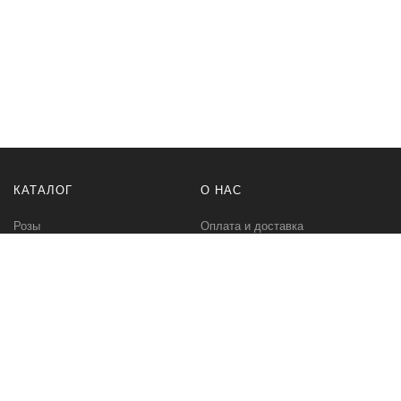
КАТАЛОГ
О НАС
Розы
Оплата и доставка
Букеты
Контакты
Композиции
Букет невесты
РАЗНОЕ
МЫ В СЕТИ