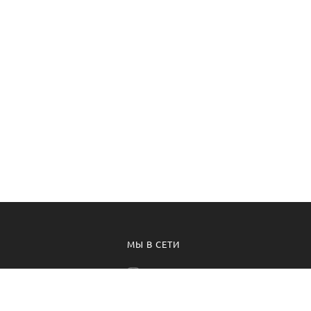
МЫ В СЕТИ
программа
Instagram Цветы
вное предложение
Instagram Растения