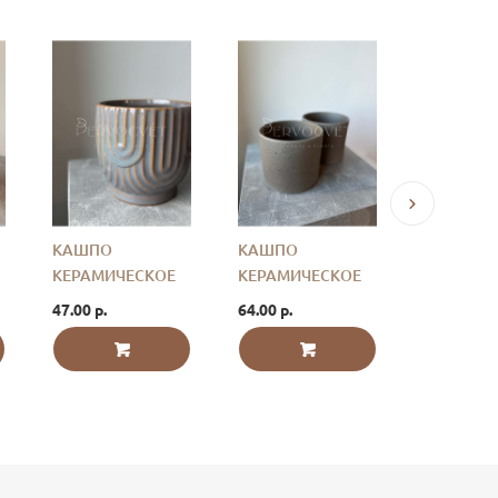
КАШПО
КАШПО
КАШПО
КЕРАМИЧЕСКОЕ
КЕРАМИЧЕСКОЕ
КЕРАМИЧ
"ВИНТАЖ" D 12.5
КОРИЧНЕВОЕ
БЕЛОЕ "
47.00 р.
64.00 р.
33.00 р.
СМ
"МОКРАЯ ГЛИНА"
D12 СМ
D15 СМ