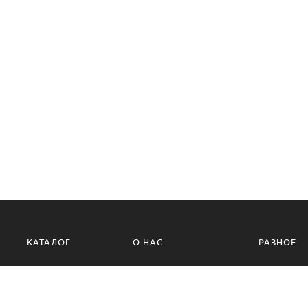
КАТАЛОГ
О НАС
РАЗНОЕ
Розы
Оплата и доставка
Бонусная 
Букеты
Контакты
Корпорати