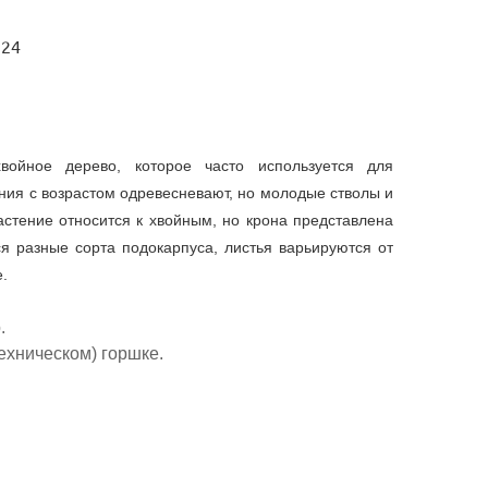
 24
хвойное дерево, которое часто используется для
ния с возрастом одревесневают, но молодые стволы и
тение относится к хвойным, но крона представлена
ся разные сорта подокарпуса, листья варьируются от
.
.
ехническом) горшке.