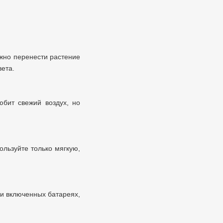
жно перенести растение
вета.
юбит свежий воздух, но
льзуйте только мягкую,
ри включенных батареях,