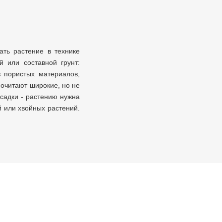
ать растение в технике
й или составной грунт:
з пористых материалов,
почитают широкие, но не
есадки - растению нужна
 или хвойных растений.