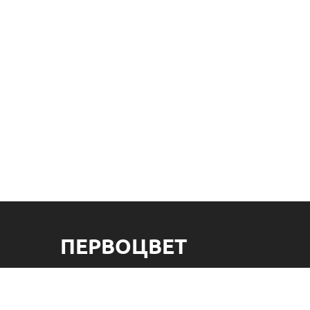
ПЕРВОЦВЕТ
ООО "Флористайл" УНП 192779207. Свидетельство о
государственной регистрации выдано Минским