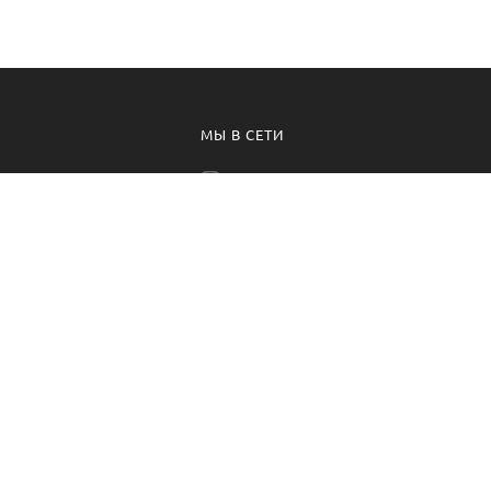
МЫ В СЕТИ
программа
Instagram Цветы
вное предложение
Instagram Растения