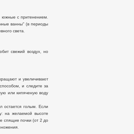
, южные с притенением.
ечные ванны" (в периоды
вного света.
юбит свежий воздух, но
окращают и увеличивают
способом, и следите за
ную или кипяченую воду
ол остается голым. Если
у: на желаемой высоте
е спящие почки (от 2 до
множения.