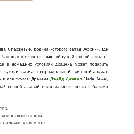
тва Спаржевые, родина которого запад Африки, где
 Растение отличается пышной густой кроной с желто-
гда в домашних условиях драцена может подарить
мя суток и источают выразительный приятный аромат.
ак и для офиса. Драцена
Джейд Джевел
(Jade Jewel,
ной сочной листвой темно-зеленого цвета с белыми
ляр.
ехническом) горшке.
 наличие уточняйте.