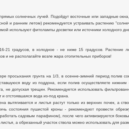
 прямых солнечных лучей. Подойдут восточные или западные окна
есной и ранним летом) рекомендуется устраивать растению "солн
Зимой используют фитолампы досветки или источники холодного дне
16-21 градусов, в холодное - не ниже 15 градусов. Растение л
яков и не располагайте возле жара отопительных приборов!
ре просыхания грунта на 1/3, в осенне-зимний период полив с
ставшуюся воду из поддона, если полив осуществляете нижним 
та, не допуская трещин.
Рекомендуется использовать фильтрован
т и отстоявшаяся вода из-под крана.
на вытягивается и листья растут только из верхних почек, а ств
тичь состояния пушистой кроны - рекомендуют провести обрезк
работать садовым парафином), после чего активизируются боковы
е листья, а обрезанный участок ствола можно использовать для раз