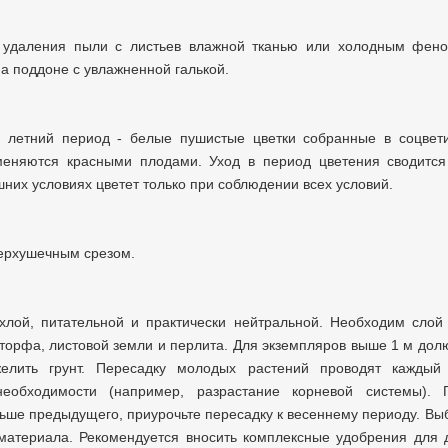
, удаления пыли с листьев влажной тканью или холодным фено
а поддоне с увлажненной галькой.
в летний период - белые пушистые цветки собранные в соцвет
еняются красными плодами. Уход в период цветения сводится
них условиях цветет только при соблюдении всех условий.
верхушечным срезом.
лой, питательной и практически нейтральной. Необходим слой
 торфа, листовой земли и перлита. Для экземпляров выше 1 м дол
желить грунт. Пересадку молодых растений проводят каждый
необходимости (например, разрастание корневой системы). 
ьше предыдущего, приурочьте пересадку к весеннему периоду. Вы
 материала. Рекомендуется вносить комплексные удобрения для 