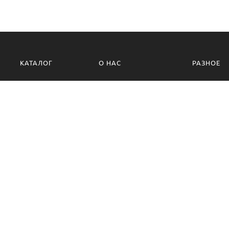
КАТАЛОГ
О НАС
РАЗНОЕ
Розы
Оплата и доставка
Бонусная 
Букеты
Контакты
Корпорати
Композиции
Букет невесты