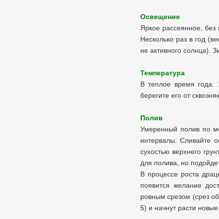
Освещение
Яркое рассеянное, без
Несколько раз в год (в
не активного солнца). 
Температура
В теплое время года: 
берегите его от сквозн
Полив
Умеренный полив по ме
интервалы.
Сливайте о
сухостью верхнего грун
для полива, но подойде
В процессе роста драце
появится желание дос
ровным срезом (срез об
5) и начнут расти новы