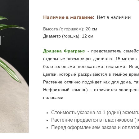
Наличие в магазине:
Нет в наличии
Высота (с горшком): 20
см
Диаметр (горш
ка):
12
см
Драцена Фрагранс
- представитель семейс
отдельные экземпляры достигают 15 метров.
бело-зелеными полосатыми листьями. Ино
цветки, которые раскрываются в темное вре
Растение отлично подойдет как для дома, т
Нефритовый камень) - отличается заострен
полосами.
Стоимость указана за 1 (один) экземп
Растение продается в пластиковом (т
Перед оформлением заказа и оплатой