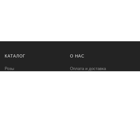
КАТАЛОГ
О НАС
Розы
Оплата и доставка
Букеты
Контакты
Композиции
Букет невесты
РАЗНОЕ
МЫ В СЕТИ
Бонусная программа
Instagram Цветы