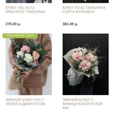
БУКЕТ XXL ИЗ 51
БУКЕТ ИЗ 41 ТЮЛЬПАНА
КРАСНОГО ТЮЛЬПАНА
СОРТА КОЛУМБУС
275.00 р.
381.00 р.
ПОПУЛЯРНЫЙ ТОВАР
ЗИМНИЙ БУКЕТ #33 С
ЗИМНИЙ БУКЕТ С
ХВОЕЙ И ДИАНТУСОМ
ФРАНЦУЗСКОЙ РОЗОЙ
#60