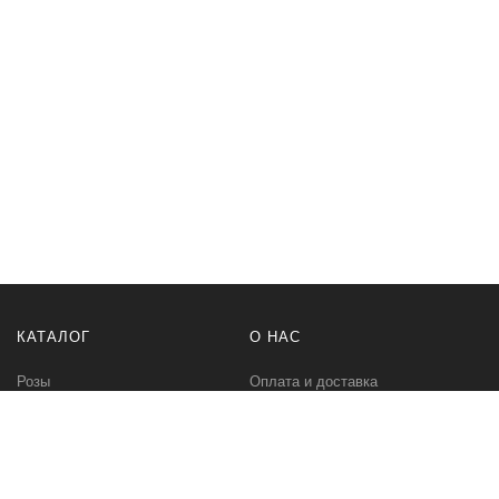
КАТАЛОГ
О НАС
Розы
Оплата и доставка
Букеты
Контакты
Композиции
Букет невесты