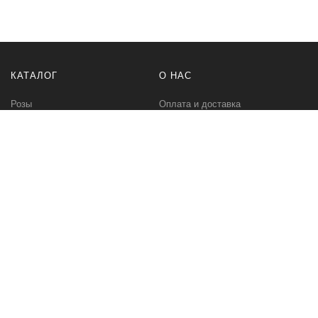
КАТАЛОГ
О НАС
Розы
Оплата и доставка
Букеты
Контакты
Композиции
Букет невесты
РАЗНОЕ
МЫ В СЕТИ
Бонусная программа
Instagram Цветы
Корпоративное предложение
Instagram Растения
ПЕРВОЦВЕТ