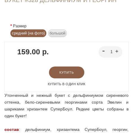
Размер
средний (на фото)
большой
159.00 р.
КУПИТЬ
КУПИТЬ В ОДИН КЛИК
Утонченный и нежный букет с дельфиниумом сиреневого
оттенка, бело-сиреневыми георгинами сорта Эвелин и
шариками хризантем СуперБоул. Редкие цветы собраны в
один букет!
состав
:
дельфиниум, хризантема СуперБоул, георгин,