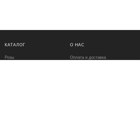
КАТАЛОГ
О НАС
Розы
Оплата и доставка
Букеты
Контакты
Композиции
Букет невесты
РАЗНОЕ
МЫ В СЕТИ
Бонусная программа
Instagram Цветы
Корпоративное предложение
Instagram Растения