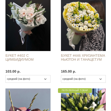
БУКЕТ #402 С
БУКЕТ #446 ХРИЗАНТЕМА
ЦИМБИДИУМОМ
НЬЮТОН И ТАНАЦЕТУМ
103.00 р.
165.00 р.
ПОПУЛЯРНЫЙ ТОВАР