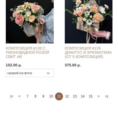
КОМПОЗИЦИЯ #138 С
КОМПОЗИЦИЯ #139
ПИОНОВИДНОЙ РОЗОЙ
ДИАНТУС И ХРИЗАНТЕМА
СВИТ АЙ
(ОТ 5 КОМПОЗИЦИЙ)
152.00 р.
375.00 р.
|<
<
7
8
9
10
11
12
13
14
15
>
>|